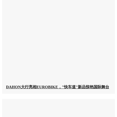
DAHON大行亮相EUROBIKE，"快车道"新品惊艳国际舞台