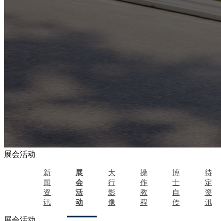
展会活动
新
展
大
操
博
待
闻
会
行
作
士
定
资
活
影
教
自
资
讯
动
像
程
传
讯
展会活动