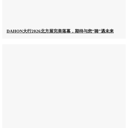
DAHON大行2026北方展完美落幕，期待与您“骑”遇未来