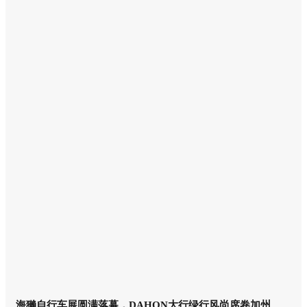
海獭自行车展圆满落幕，DAHON大行绿行风尚席卷加州