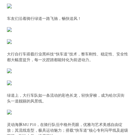
车友们沿着骑行绿道一路飞驰，畅快追风！
大行自行车搭载行业黑科技“快车道”技术，整车刚性、稳定性、安全性
都大幅度提升，每一次蹬踏都能转化为前进动力。
绿道上，大行车队如一条流动的彩色长龙，轻快穿梭，成为哈尔滨街
头一道靓丽的风景线。
灵动海豚MU P10，在骑行队伍中格外亮眼，优雅与艺术美感自由绽
放；其流线造型，极具运动魅力；搭载“快车道”核心专利马甲线及超级