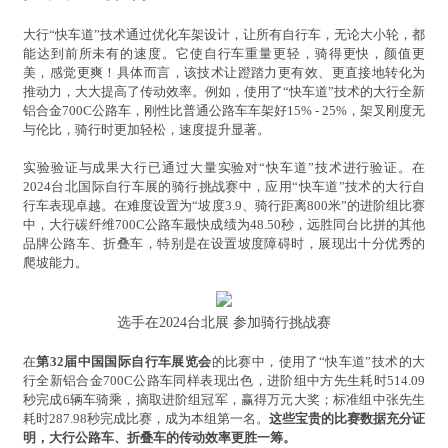
大行“快车道”技术通过优化车架设计，让所有自行车，无论大小轮，都
能达到前所未有的速度。它使自行车重量更轻，骑得更快，颜值更
美，感觉更爽！具体而言，该技术让蹬踏力更有效、更直接地转化为
推动力，大大提高了传动效率。例如，使用了“快车道”技术的大行全新
铝合金700C公路车，刚性比普通公路车车架好15% - 25%，架叉刚度无
与伦比，骑行时更加轻松，速度提升显著。
实验验证与成果大行已通过大量实验对“快车道”技术进行验证。在
2024台北国际自行车展的骑行挑战赛中，应用“快车道”技术的大行自
行车表现卓越。在难度设置为“坡度3.9、骑行距离800米”的进阶组比赛
中，大行碳纤维700C公路车最快成绩为48.50秒，远胜同台比拼的其他
品牌公路车、折叠车，特别是在设置坡度障碍时，展现出十分优秀的
爬坡能力。
选手在2024台北展 参加骑行挑战赛
在
第32届中国国际自行车展览会
的比赛中，使用了“快车道”技术的大
行全新铝合金700C公路车同样表现出色，进阶组中方先生耗时514.09
秒完成6辆车骑乘，摘取进阶组冠军，赢得万元大奖；标准组中张先生
耗时287.98秒完成比赛，成为本组第一名。
这些宝贵的比赛数据充分证
明，大行公路车、折叠车的传动效率更胜一筹。