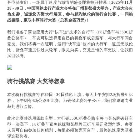
各位骑友们，一场属于速度与激情的盛会即将拉开帷幕！
2025年11月
28 - 30日，中国两轮出行产业大会将在广州花都盛大举办，产业大会火
热来袭，诚邀您齐聚大行展区，参与精彩绝伦的骑行台比赛，一同挑
战极限，赢取丰厚骑行大奖（总奖金四万元)！
我们准备了两台应用大行“快车道”技术的自行车（P8折叠车与550C折
叠公路车），车友可以选择用自己的折叠车或公路车，与大行车同台
竞技。我们将再一次证明，运用“快车道”技术的大行车，速度无以伦
比，折叠车速度快过大轮车，眼见为实，究竟是谁的车更快，让我们
拭目以待。
骑行挑战赛 大奖等您拿
本次骑行挑战赛将在
29日 - 30日
精彩上演，每天上午安排2场折叠组比
赛，下午则有4场公路组比赛。为确保比赛公平公正，我们将邀请专业
裁判进行监督。
此次比赛共选用四款车型，大行铝550C折叠公路车将与某名牌碳纤车
型一决高下，P8折叠车鲨鱼线版和某品牌三折车展开激烈角逐。参赛
人员可自由参加任何组别，每组必须骑完两台车，最终以速度为基准
评选获奖者。