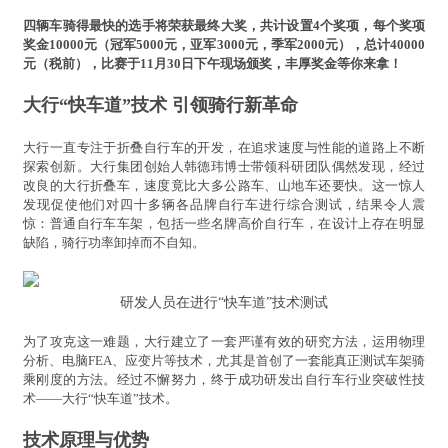
四辆车骑得最快的选手将荣获最终大奖，共计设置4个奖项，每个奖项
奖金10000元（冠军5000元，亚军3000元，季军2000元），总计40000
元（税前），比赛于11月30日下午现场颁奖，丰厚奖金等你来拿！
大行“快车道”技术 引领骑行新革命
大行一直专注于折叠自行车的开发，在追求速度与性能的道路上不断
探索创新。大行集团创始人韩德玮博士带领科研团队偶然发现，经过
改良的大行折叠车，速度竟比大多公路车、山地车还要快。这一惊人
发现促使他们对四十多辆各品牌自行车进行综合测试，结果令人震
惊：普通自行车车架，包括一些名牌高价自行车，在设计上存在明显
缺陷，骑行功率卸掉而不自知。
研发人员在进行“快车道”技术测试
为了攻克这一难题，大行建立了一套严谨有效的研究方法，运用物理
分析、电脑FEA、应变片等技术，尤其是首创了一套能真正测试车架骑
乘刚度的方法。经过不懈努力，终于成功研发出自行车行业突破性技
术——大行“快车道”技术。
技术原理与优势