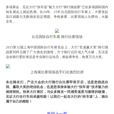
多场展会，见证大行“快车道”魅力大行“骑行挑战赛”已在多场国际国内
知名展会上掀起热潮。在24年、25年台北国际自行车展上，大赛发起
首日就吸引无数骑友驻足围观、争相参赛，比赛现场人头攒动，火爆
非常。
台北国际自行车展 骑行比赛现场
2025第32届上海中国国际自行车展览会上，大行“竞速赢大奖”骑行挑
战赛同样点燃了广大骑友的激情，方寸骑行台区域人气火爆，无论是
业余骑行爱好者还是专业骑行运动员，都奋勇争先，角逐万元大奖。
上海展比赛现场选手们在激烈比拼
各位骑友们，产业大会的大行骑行台比赛即将开启，这是您挑战自
我、赢取大奖的绝佳机会，也是您亲身体验大行“快车道”技术魅力的
难得契机。快来大行展区，与众多骑友一同感受速度与激情的碰撞，
见证大行自行车的卓越性能！让我们一起在大行的“快车道”上，骑出
属于自己的精彩！
返回上一页