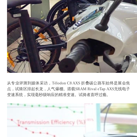
从专业评测到媒体采访，Télodon C8 AXS 折叠碳公路车始终是展会焦
点，试骑区排起长龙，人气爆棚。搭载SRAM Rival eTap AXS无线电子
变速系统，实现毫秒级响应的精准变速。试骑者直呼过瘾。