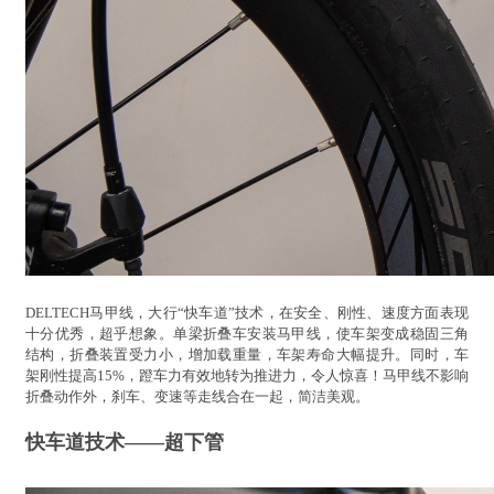
DELTECH马甲线，大行“快车道”技术，在安全、刚性、速度方面表现
十分优秀，超乎想象。单梁折叠车安装马甲线，使车架变成稳固三角
结构，折叠装置受力小，增加载重量，车架寿命大幅提升。同时，车
架刚性提高15%，蹬车力有效地转为推进力，令人惊喜！马甲线不影响
折叠动作外，刹车、变速等走线合在一起，简洁美观。
快车道技术——超下管