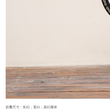
折叠尺寸：长82，宽41，高65厘米