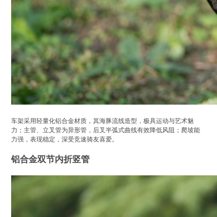
车架采用轻量化铝合金材质，其海豚流线造型，极具运动与艺术魅
力；主管、立叉管为异形管，后叉半弧式曲线有效降低风阻；爬坡能
力强，表现稳定，深受竞速骑友喜爱。
铝合金双节内折竖管