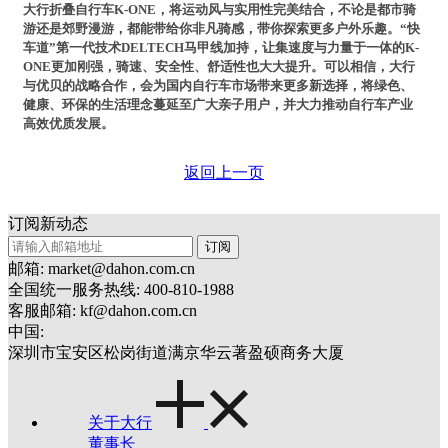
大行折叠自行车K-ONE，将运动风与实用性完美结合，不论是都市骑
游还是郊野漫游，都能带给你非凡骑感，带你探索更多户外乐趣。“快
车道”第一代技术DELTECH马甲线加持，让集速度与力量于一体的K-
ONE更加刚强，骑速、安全性、舒适性也大大提升。可以相信，大行
与优贝的战略合作，会为国内自行车市场带来更多新选择，将绿色、
健康、环保的生活理念蔓延至广大亲子用户，并大力推动自行车产业
高效优质发展。
返回上一页
订阅新动态
订阅
邮箱: market@dahon.com.cn
全国统一服务热线: 400-810-1988
客服邮箱: kf@dahon.com.cn
中国:
深圳市宝安区松岗街道满京华云著盈硕商务大厦
关于大行
董事长