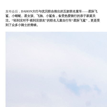
发布会后，
DAHON大行与优贝联合推出的五款联名童车——星际飞
鲨、小蜻蜓、星女孩、飞驰、小鲨鱼，备受热爱骑行的亲子家庭关
注。“轻到没对手 镁到没朋友”的联名儿童自行车“星际飞鲨”，更是受
到了众多小骑士的青睐。