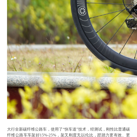
大行全新碳纤维公路车，使用了“快车道”技术，经测试，刚性比普通碳
纤维公路车车架好15%-25%，架叉刚度无以伦比，蹬踏力更有效、更