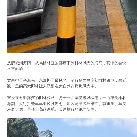
从鹏城到海南，从高楼林立的都市来到椰林风光的海岛，其中的喜悦
不言而喻。
文昌椰子半海南，东郊椰子最风光。骑行到文昌东郊椰林路段，绵延
数十里的高大椰林让人沉醉在大自然的旖旎风光中。
穿梭在树影婆娑的椰林公路，骑士一面享受破风快感，一面感受椰林
海韵。大行折叠车车架轻强硬朗，加装马甲线后刚性、载重量、车架
寿命大增，是骑士高速巡航、长途旅行的绝佳伙伴。