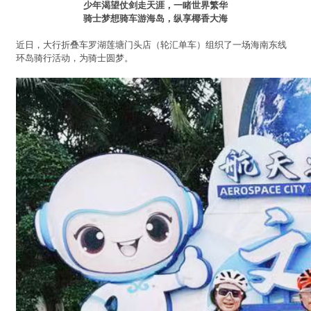
少年渴望仗剑走天涯，一睹世界繁华
骑士梦想骑车游海岛，纵享椰香大海
近日，大行折叠车罗湖莲塘门头店（轮汇单车）组织了一场海南东线
环岛骑行活动，为骑士圆梦。