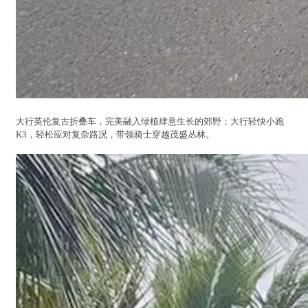
大行英伦复古折叠车，完美融入绿植肆意生长的郊野；大行轻快小跑
K3，轻松应对复杂路况，带领骑士穿越茂盛丛林。