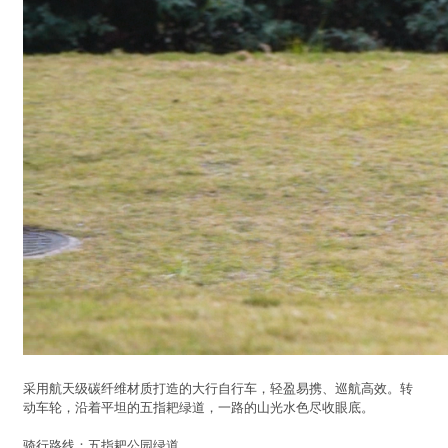
采用航天级碳纤维材质打造的大行自行车，轻盈易携、巡航高效。转
动车轮，沿着平坦的五指耙绿道，一路的山光水色尽收眼底。
骑行路线：五指耙公园绿道