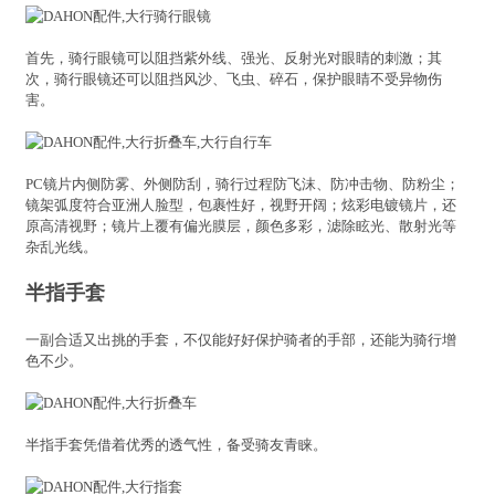
首先，骑行眼镜可以阻挡紫外线、强光、反射光对眼睛的刺激；其
次，骑行眼镜还可以阻挡风沙、飞虫、碎石，保护眼睛不受异物伤
害。
PC镜片内侧防雾、外侧防刮，骑行过程防飞沫、防冲击物、防粉尘；
镜架弧度符合亚洲人脸型，包裹性好，视野开阔；炫彩电镀镜片，还
原高清视野；镜片上覆有偏光膜层，颜色多彩，滤除眩光、散射光等
杂乱光线。
半指手套
一副合适又出挑的手套，不仅能好好保护骑者的手部，还能为骑行增
色不少。
半指手套凭借着优秀的透气性，备受骑友青睐。