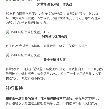
大黄蜂磁吸风镜一体头盔
PC材料强撞击不易变形，全方位保护头部；高清强化镜片，防风防
尘，阻挡道路飞溅物，保护双眼；窗口式通风孔，优化引导气流进入
内部，快速带走骑行时的热气。
时尚城市休闲头盔
环保PC外壳搭配EPS帽体，兼具轻量、坚固、美观三大优点
青少年骑行头盔
轻量化EPS，佩戴舒适轻盈；高密度PC外壳，有效抵御冲击力；可拆洗
头围护垫，保持清爽；头盔约重220G，相当于一个苹果的重量；大面
积透气孔，佩戴舒适不闷热。
骑行眼镜
想要来一场甜酷的骑行，那么骑行眼镜不可或缺。
但你千万不要认为
骑行眼镜仅仅是旅途上的扮酷装备，这小小的物件却有大大的作用。