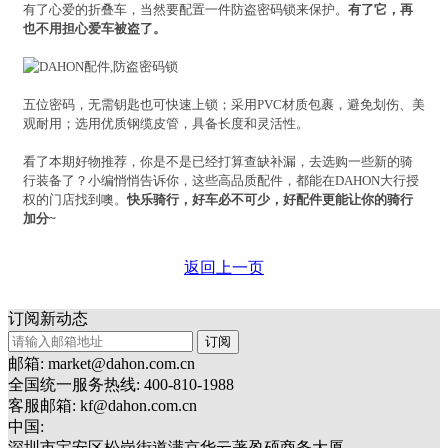
有了心爱的折叠车，当然要配置一件防盗密码锁来保护。
有了它，再
也不用担心爱车被盗了。
五位密码，无需钥匙也可快速上锁；采用PVC材质包裹，避免划伤、美
观耐用；选用优质钢缆皮管，具备长度和灵活性。
看了本期好物推荐，你是不是已经打算查缺补漏，去选购一些新的骑
行装备了？小编悄悄告诉你，这些高品质配件，都能在DAHON大行授
权的门店找到噢。
快乐骑行，好车必不可少，好配件更能让你的骑行
加分~
返回上一页
订阅新动态
订阅
邮箱: market@dahon.com.cn
全国统一服务热线: 400-810-1988
客服邮箱: kf@dahon.com.cn
中国:
深圳市宝安区松岗街道满京华云著盈硕商务大厦