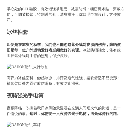
掌心处的GEL硅胶，有效增强掌耐磨，减震防滑；细密魔术贴，穿戴方
便，可调节松紧；特制透气孔，清爽排汗；虎口毛巾布设计，方便擦
汗。
冰丝袖套
即便是在凉爽的秋季，我们也不能忽略紫外线对皮肤的伤害，防晒依
旧是每一位户外运动爱好者必须做好的功课。
冰丝防晒袖套，能有效
阻挡紫外线对手臂的照射，保护皮肤。
高弹力冰丝面料，触感冰凉，排汗及透气性强，柔软舒适不易变形；
袖套臂口处内置硅胶防滑条，有效防止滑落。
夜骑强光手电筒
夜幕降临，吹拂着秋日凉风随意漫游在充满人间烟火气的街道，是一
件愉悦的事。
这时，你需要一只夜骑强光手电筒，照亮你骑行的路。