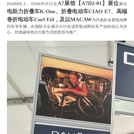
A7展馆【A7D2-01】展位
INABIKE上，DAHON大行在
展出
电助力折叠车K-One、折叠电动车CIAO E7、高端
卷折电动车Curl Ei4，及以MACAW
为代表的全新电动摩
托车等车辆，向国际大众展示大行在进军电动两轮车产业的信心与决
心，对低碳绿色出行新方式的坚持与推广。