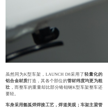
虽然同为K型车架，LAUNCH D8采用了
轻量化的
铝合金材质
打造，其各个部位的
管材纬度均更为粗
壮
，而整车的重量却比部分铬钼钢K型车架整车还
要轻。
车身采用氩弧焊焊接工艺，焊道美观；车架主梁管