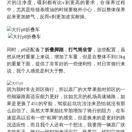
片的洁净度，碟刹都有比v刹更高的要求，在保养过程
中，尤其是给链条喷油的时候要格外小心，所以整体保养
起来更加娇气，反而v刹更加皮实耐操。
同时，p8还配备了
折叠脚踏
，
打气筒坐管
，这些配置，虽
然从绝对重量上来说，增加了车重，但是在整体不到13kg
的重量下面，提供了非常好的一些便利性，对日常骑行来
说，我个人感觉是利大于弊。
因为我时常去郊区骑行，所以原厂的大苹果胎对郊区的一
些颠簸路面适应能力更好，比如北京的机场高速辅路，如
果是更换了451的窄胎，驾驭起坑坑洼洼来恐怕就没有那
么自信了。虽然大苹果胎比窄胎增加了骑行的阻力，在车
速提高以后有一些“粘脚”的感觉，但是换来的是更好的路
况适应性，而且我个人还有一个想法，我要用一辆原厂状
态的车子，骑行一段时间来适应它，熟悉它，找到它的路