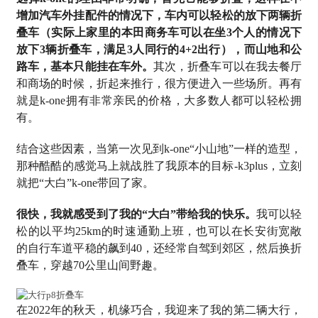
增加汽车外挂配件的情况下，车内可以轻松的放下两辆折
叠车（实际上家里的本田商务车可以在坐3个人的情况下
放下3辆折叠车，满足3人同行的4+2出行），而山地和公
路车，基本只能挂在车外。
其次，折叠车可以在我去餐厅
和商场的时候，折起来推行，很方便进入一些场所。再有
就是k-one拥有非常亲民的价格，大多数人都可以轻松拥
有。
结合这些因素，当第一次见到k-one“小山地”一样的造型，
那种酷酷的感觉马上就战胜了我原本的目标-k3plus，立刻
就把“大白”k-one带回了家。
很快，我就感受到了我的“大白”带给我的快乐。
我可以轻
松的以平均25km的时速通勤上班，也可以在长安街宽敞
的自行车道平稳的飙到40，还经常自驾到郊区，然后换折
叠车，穿越70公里山间野趣。
在2022年的秋天，机缘巧合，我迎来了我的第二辆大行，