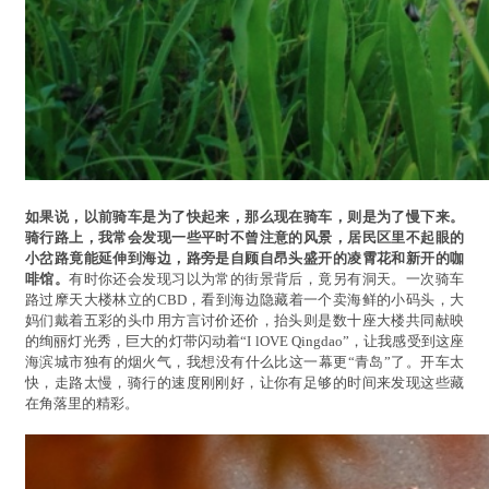
如果说，以前骑车是为了快起来，那么现在骑车，则是为了慢下来。
骑行路上，我常会发现一些平时不曾注意的风景，居民区里不起眼的
小岔路竟能延伸到海边，路旁是自顾自昂头盛开的凌霄花和新开的咖
啡馆。
有时你还会发现习以为常的街景背后，竟另有洞天。一次骑车
路过摩天大楼林立的CBD，看到海边隐藏着一个卖海鲜的小码头，大
妈们戴着五彩的头巾用方言讨价还价，抬头则是数十座大楼共同献映
的绚丽灯光秀，巨大的灯带闪动着“I lOVE Qingdao”，让我感受到这座
海滨城市独有的烟火气，我想没有什么比这一幕更“青岛”了。开车太
快，走路太慢，骑行的速度刚刚好，让你有足够的时间来发现这些藏
在角落里的精彩。