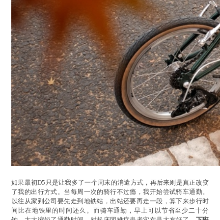
如果最初D5只是让我多了一个周末的消遣方式，再后来则是真正改变
了我的出行方式。当每周一次的骑行不过瘾，我开始尝试骑车通勤。
以往从家到公司要先走到地铁站，出站还要再走一段，算下来步行时
间比在地铁里的时间还久。而骑车通勤，早上可以节省至少二十分
钟，大大缩短了通勤时间，对起床困难症患者实在是太友好了。
下班