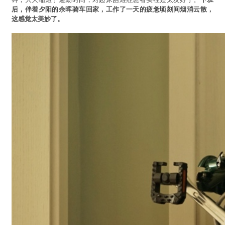
后，伴着夕阳的余晖骑车回家，工作了一天的疲惫顷刻间烟消云散，
这感觉太美妙了。