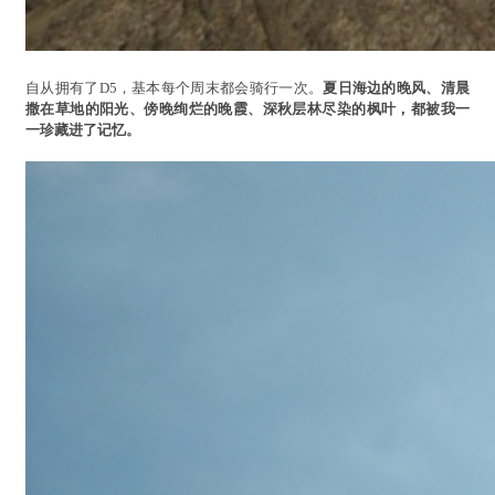
自从拥有了D5，基本每个周末都会骑行一次。
夏日海边的晚风、清晨
撒在草地的阳光、傍晚绚烂的晚霞、深秋层林尽染的枫叶，都被我一
一珍藏进了记忆。