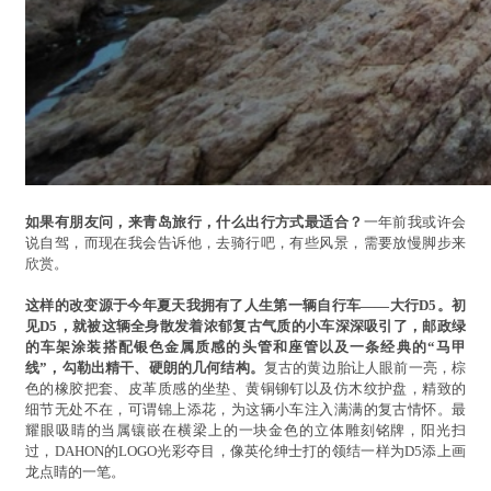
如果有朋友问，来青岛旅行，什么出行方式最适合？
一年前我或许会
说自驾，而现在我会告诉他，去骑行吧，有些风景，需要放慢脚步来
欣赏。
这样的改变源于今年夏天我拥有了人生第一辆自行车——大行D5。初
见D5，就被这辆全身散发着浓郁复古气质的小车深深吸引了，邮政绿
的车架涂装搭配银色金属质感的头管和座管以及一条经典的“马甲
线”，勾勒出精干、硬朗的几何结构。
复古的黄边胎让人眼前一亮，棕
色的橡胶把套、皮革质感的坐垫、黄铜铆钉以及仿木纹护盘，精致的
细节无处不在，可谓锦上添花，为这辆小车注入满满的复古情怀。最
耀眼吸睛的当属镶嵌在横梁上的一块金色的立体雕刻铭牌，阳光扫
过，DAHON的LOGO光彩夺目，像英伦绅士打的领结一样为D5添上画
龙点睛的一笔。