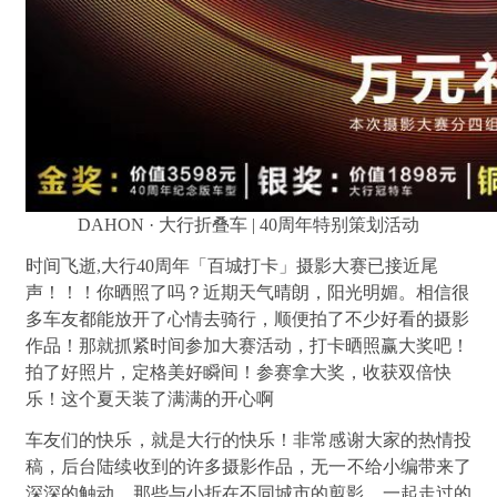
DAHON · 大行折叠车 |
40周年特别策划活动
时间飞逝,
大行40周年「百城打卡」摄影大赛
已接近尾
声！！！
你晒照了吗？
近期天气晴朗，阳光明媚。
相信很
多车友都能放开了心情去骑行，
顺便拍了不少好看的摄影
作品！
那就抓紧时间参加大赛活动，
打卡晒照赢大奖吧！
拍了好照片，定格美好瞬间！
参赛拿大奖，收获双倍快
乐！
这个夏天装了满满的开心啊
车友们的快乐，
就是大行的快乐！
非常感谢大家的热情投
稿，
后台陆续收到的许多摄影作品，
无一不给小编带来了
深深的触动。
那些与小折在不同城市的剪影，
一起走过的