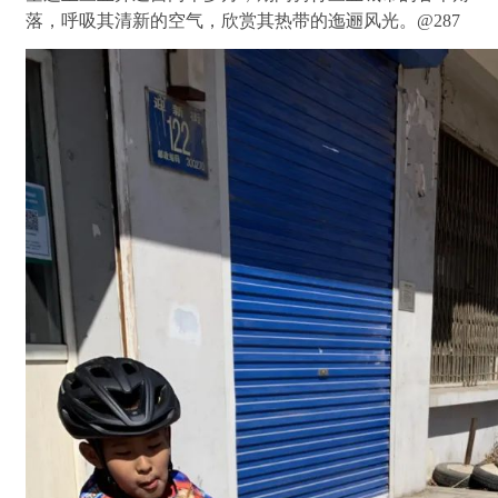
落，呼吸其清新的空气，欣赏其热带的迤逦风光。@287