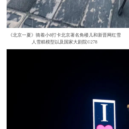
《北京一夏》骑着小8打卡北京著名角楼儿和新晋网红雪
人雪糕模型以及国家大剧院©278