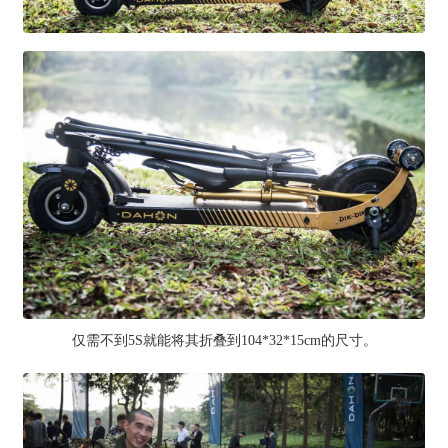
仅需不到5S就能将其折叠到104*32*15cm的尺寸。